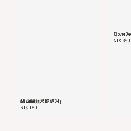
Clover
Regular
NT$ 850
price
紐西蘭蘋果脆條34g
Regular
NT$ 189
price