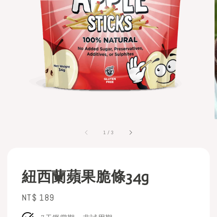
1
/
3
紐西蘭蘋果脆條34g
Regular
NT$ 189
price