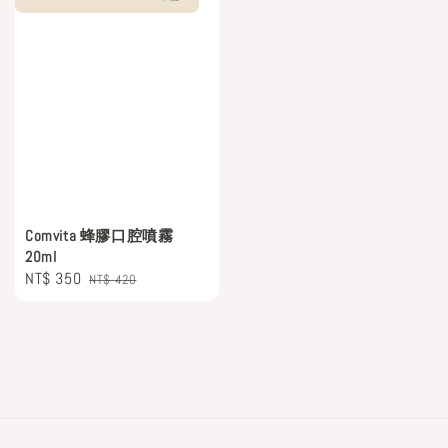
Comvita 蜂膠口腔噴霧
20ml
Sale
NT$ 350
Regular
NT$ 420
price
price