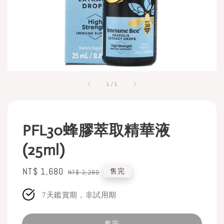
1
/
1
PFL30蜂膠萃取精華液
(25ml)
Sale
NT$ 1,680
Regular
售完
NT$ 2,280
price
price
7天鑑賞期，非試用期
售完