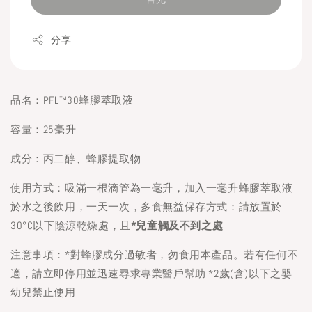
分享
品名：PFL™30蜂膠萃取液
容量：25毫升
成分：丙二醇、蜂膠提取物
使用方式：吸滿一根滴管為一毫升，加入一毫升蜂膠萃取液
於水之後飲用，一天一次，多食無益保存方式：請放置於
30°C以下陰涼乾燥處，且
*
兒童觸及不到之處
注意事項：*對蜂膠成分過敏者，勿食用本產品。若有任何不
適，請立即停用並迅速尋求專業醫戶幫助 *2歲(含)以下之嬰
幼兒禁止使用