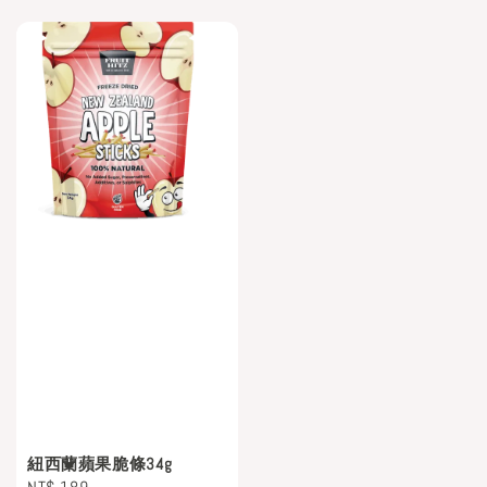
紐西蘭蘋果脆條34g