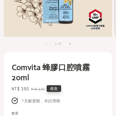
1
/
6
Comvita 蜂膠口腔噴霧
20ml
Sale
NT$ 350
Regular
優惠
NT$ 420
price
price
7天鑑賞期，非試用期
數量