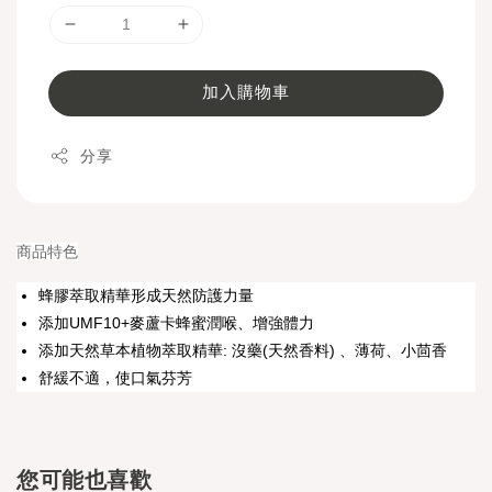
加入購物車
分享
商品特色
蜂膠萃取精華形成天然防護力量
添加UMF10+麥蘆卡蜂蜜潤喉、增強體力
添加天然草本植物萃取精華: 沒藥(天然香料) 、薄荷、小茴香
舒緩不適，使口氣芬芳
您可能也喜歡