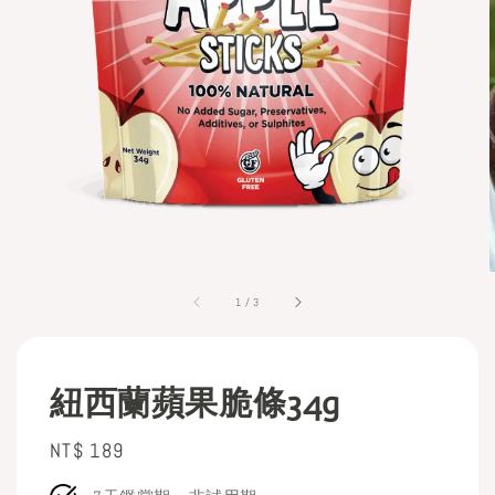
1
/
3
紐西蘭蘋果脆條34g
Regular
NT$ 189
price