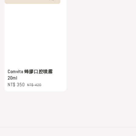
Comvita 蜂膠口腔噴霧
20ml
Sale
NT$ 350
Regular
NT$ 420
price
price